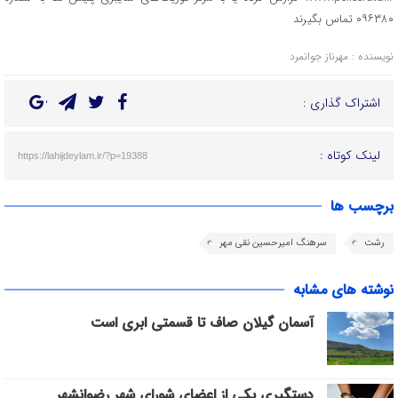
۰۹۶۳۸۰ تماس بگیرند
نویسنده : مهرناز جوانمرد
اشتراک گذاری :
لینک کوتاه :
https://lahijdeylam.ir/?p=19388
برچسب ها
رشت
سرهنگ امیرحسین نقی مهر
نوشته های مشابه
آسمان گیلان صاف تا قسمتی ابری است
دستگیری یکی از اعضای شورای شهر رضوانشهر