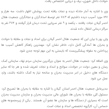
حوادث داخل شهری، برف و دریایی اختصاص یافت.
وی با اشاره به آمار حادثه دیده و نجات یافته تحت پوشش اظهار داشت: سه هزار و
۱۴۷ مورد آسیب دیده داشتیم که ۷۸۳ نفر توسط امدادگران و نجاتگران جمعیت هلال
احمر گیلان نجات یافتند ، یکصد و ۹ نفر سرپایی تحت درمان قرار گرفتند و ۶۷۴ نفر به
مراکز درمانی انتقال داده شدند.
ولی پور با بیان این که جمعیت هلال احمر گیلان برای امداد و نجات و مقابله با حوادث
و بحران ها آمادگی کامل دارد، خاطر نشان کرد: مهمترین راهکار کاهش آسیب ها
پرداختن به مقوله پیشگیریست که بایستی به این مهم توجه جدی شود.
وی اضافه کرد: جمعیت هلال احمر به عنوان بزرگترین سازمان مردم نهاد، سازمانی کمک
رسان و معین دولت در حوادث، سوانح و امداد و نجات تعریف شده و هر جا که سایر
دستگاه های دخیل در امر مدیریت بحران و سانحه نیاز به کمک داشته باشند، وارد
عمل می شود.
مدیرعامل جمعیت هلال احمر استان گیلان با اشاره به مقابله با بحران ها تصریح کرد:
مسئول کلی مقابله با بحران ها، شورای عالی مدیریت بحران و سازمان مدیریت بحران
است که بسیاری از دستگاه ها و سازمان ها عضو آن هستند , یکی از زیرمجموعه های
حساس آن، کارگروه‌ تخصصی امداد و نجات است.