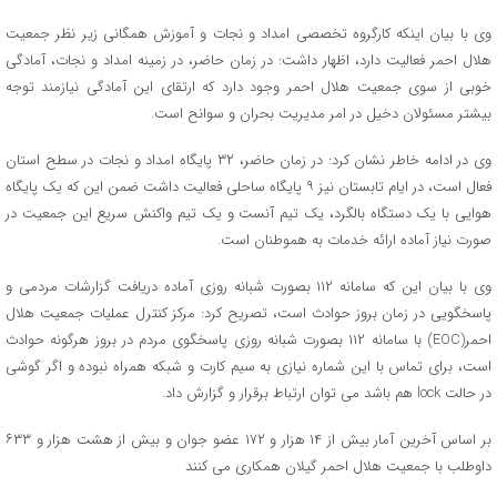
وی با بیان اینکه کارگروه تخصصی امداد و نجات و آموزش همگانی زیر نظر جمعیت
هلال احمر فعالیت دارد، اظهار داشت: در زمان حاضر، در زمینه امداد و نجات، آمادگی
خوبی از سوی جمعیت هلال احمر وجود دارد که ارتقای این آمادگی نیازمند توجه
بیشتر مسئولان دخیل در امر مدیریت بحران و سوانح است.
وی در ادامه خاطر نشان کرد: در زمان حاضر، ۳۲ پایگاه امداد و نجات در سطح استان
فعال است، در ایام تابستان نیز ۹ پایگاه ساحلی فعالیت داشت ضمن این که یک پایگاه
هوایی با یک دستگاه بالگرد، یک تیم آنست و یک تیم واکنش سریع این جمعیت در
صورت نیاز آماده ارائه خدمات به هموطنان است.
وی با بیان این که سامانه ۱۱۲ بصورت شبانه روزی آماده دریافت گزارشات مردمی و
پاسخگویی در زمان بروز حوادث است، تصریح کرد: مرکز کنترل عملیات جمعیت هلال
احمر(EOC) با سامانه ۱۱۲ بصورت شبانه روزی پاسخگوی مردم در بروز هرگونه حوادث
است، برای تماس با این شماره نیازی به سیم کارت و شبکه همراه نبوده و اگر گوشی
در حالت lock هم باشد می توان ارتباط برقرار و گزارش داد.
بر اساس آخرین آمار بیش از ۱۴ هزار و ۱۷۲ عضو جوان و بیش از هشت هزار و ۶۳۳
داوطلب با جمعیت هلال احمر گیلان همکاری می‌ کنند