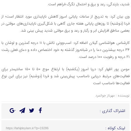
شدید، بارندگی، رعد و برق و احتمال تگرگ فراهم است.
وی بیان کرد: به ‌تدریج از ساعات پایانی امروز کاهش ناپایداری مورد انتظار است؛ از
فردا (دوشنبه) تا روزهای پایانی هفته جاری گاهی با شکل‌گیری ناپایداری‌های موقتی در
بعضی مناطق افزایش ابر و رگبار و رعد و برق موقتی شدید پیش بینی شد.
کارشناس هواشناسی گیلان اضافه کرد: اسب‌وونی تالش با ۱۱ درجه کمترین و لوشان با
۳۴ درجه بیشترین دما را در شبانه‌روز گذشته به خود اختصاص داده و دمای فعلی رشت
۲۱ درجه و رطوبت ۱۰۰ درصد است.
مومن پور اظهار کرد: دریا امروز (یکشنبه) با ارتفاع موج ۵۰ تا ۱۵۰ سانتیمتر برای
فعالیت‌های مرتبط دریایی نامناسب پیش‌بینی شد و فردا (دوشنبه) نیز برای این نوع
فعالیت‌ها نامناسب است
نویسنده : مهرناز جوانمرد
اشتراک گذاری :
لینک کوتاه :
https://lahijdeylam.ir/?p=19286