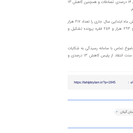
شش ماه اول سال جاری در مقایسه با مدت مشابه سال گذشته، شاهد کاهش ۱۴ درصدی تصادفات و همچنین کاهش ۱۳
سردار محمدرضا اسحاقی تماس‌های مردم با مرکز فوریت‌های پلیسی ۱۱۰ در شش ماه ابتدایی سال جاری را تعداد ۶۱۷ هزار
و ۶۱۸ مورد اعلام کرد و افزود: قریب ۵۰ درصد این تماس‌ها ارشادی بوده و ۲۹۳ هزار و ۲۵۴ فقره پرونده تشکیل و
موضوع تماس با سامانه رسیدگی به شکایات
مردمی شاهد کاهش ۳ درصد شکایت از ماموران هستیم اضافه کرد: در این مدت انتقاد از پلیس کاهش ۱۳ درصدی و
ه :
https://lahijdeylam.ir/?p=1845
تان گیلان