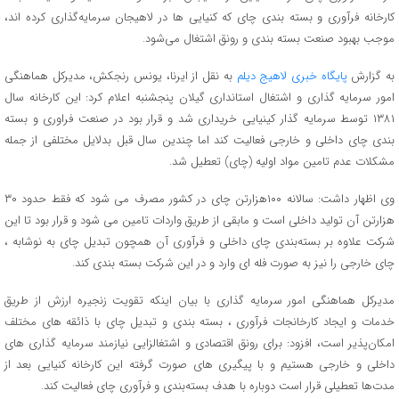
کارخانه فرآوری و بسته بندی چای که کنیایی ها در لاهیجان سرمایه‌گذاری کرده اند،
موجب بهبود صنعت بسته بندی و رونق اشتغال می‌شود.
به گزارش
پایگاه خبری لاهیج دیلم
به نقل از ایرنا، یونس رنجکش، مدیرکل هماهنگی
امور سرمایه گذاری و اشتغال استانداری گیلان پنجشنبه اعلام کرد: این کارخانه سال
۱۳۸۱ توسط سرمایه گذار کینیایی خریداری شد و قرار بود در صنعت فراوری و بسته
بندی چای داخلی و خارجی فعالیت کند اما چندین سال قبل بدلایل مختلفی از جمله
مشکلات عدم تامین مواد اولیه (چای) تعطیل شد.
وی اظهار داشت: سالانه ۱۰۰هزارتن چای در کشور مصرف می شود که فقط حدود ۳۰
هزارتن آن تولید داخلی است و مابقی از طریق واردات تامین می شود و قرار بود تا این
شرکت علاوه بر بسته‌بندی چای داخلی و فرآوری آن همچون تبدیل چای به نوشابه ،
چای خارجی را نیز به صورت فله ای وارد و در این شرکت بسته بندی کند.
مدیرکل هماهنگی امور سرمایه گذاری با بیان اینکه تقویت زنجیره ارزش از طریق
خدمات و ایجاد کارخانجات فرآوری ، بسته بندی و تبدیل چای با ذائقه های مختلف
امکان‌پذیر است، افزود: برای رونق اقتصادی و اشتغالزایی نیازمند سرمایه گذاری های
داخلی و خارجی هستیم و با پیگیری های صورت گرفته این کارخانه کنیایی بعد از
مدت‌ها تعطیلی قرار است دوباره با هدف بسته‌بندی و فرآوری چای فعالیت کند.