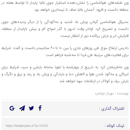
وی نقشه های هواشناسی را نشان دهنده استقرار جوی غالبا پایدار تا اواسط هفته در
منطقه دانست و افزود: آسمان غالبا صاف تا نیمه ابری خواهد بود.
مدیرکل هواشناسی گیلان وزش باد شدید و مه آلودگی را از دیگر پدیده های جوی
دانست و تصریح کرد: اواخر وقت امروز با گذر امواج کم و بیش ناپایدار از منطقه،
افزایش ابر و بارش پراکنده دور از انتظار نیست.
دادرس ارتفاع موج طی روزهای جاری را بین ۱۰ تا ۶۰ سانتیمتر دانست و گفت: شرایط
برای فعالیت های مرتبط طی فردا تا سه شنبه فراهم است.
وی خاطرنشان کرد: به تدریج از چهارشنبه با نفوذ سامانه بارشی و سرد، شرایط برای
ابرناکی و مه آلود شدن هوا و کاهش دما و بارندگی و وزش باد و رعد و برق و تگرگ و
بارش برف و کولاک در ارتفاعات مهیا خواهد شد.
نویسنده : مهرناز جوانمرد
اشتراک گذاری :
لینک کوتاه :
https://lahijdeylam.ir/?p=13416