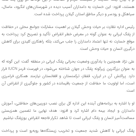
هستند، افزود: این خسارت به دامداران آسیب دیده در شهرستان‌های لنگرود، ماسال،
سیاهکل و رودسر و دیگر مناطق استان گیلان پرداخت شده است.
رئیس اداره نظارت بر حیات وحش گیلان بر اهمیت مشارکت جوامع محلی در حفاظت
از پلنگ ایرانی به عنوان گونه در معرض خطر انقراض تأکید و تصریح کرد: پرداخت به
موقع خسارت نه تنها اعتماد دامداران را جلب می‌کند، بلکه راهکاری کلیدی برای کاهش
درگیری انسان و حیات وحش است.
علی نژاد همچنین با یادآوری وضعیت بحرانی پلنگ ایرانی در منطقه گفت: این گونه که
به عنوان بزرگترین زیرگونه پلنگ در جهان شناخته می‌شود، در فهرست قرمز IUCN قرار
دارد. پراکنش آن در ایران، قفقاز، ترکمنستان و افغانستان نیازمند همکاری فرامرزی
است، اما اولویت ما حفاظت از جمعیت باقیمانده در کشور و جلوگیری از انقراض آن
است.
او با اشاره به برنامه‌های آینده این اداره کل برای نصب دوربین‌های حفاظتی، آموزش
دامداران و ایجاد بیمه دام اشاره کرد و افزود: هدف نهایی ما تضمین همزیستی
مسالمت‌آمیز انسان و پلنگ ایرانی است تا شاهد تکرار فاجعه انقراض یوزپلنگ نباشیم.
پلنگ ایرانی با کاهش شدید جمعیت و تخریب زیستگاه‌ها روبه‌رو است و پرداخت