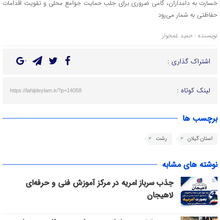
خسارت به دامداران، گامی ضروری برای جلب حمایت جوامع محلی و تقویت اقدامات
حفاظتی به شمار می‌رود
نویسنده : حمید غمخوار
اشتراک گذاری :
لینک کوتاه :
https://lahijdeylam.ir/?p=14058
برچسب ها
استان گیلان
رشت
نوشته های مشابه
جذب سرباز امریه در مرکز آموزش فنی و حرفه‌ای
لاهیجان