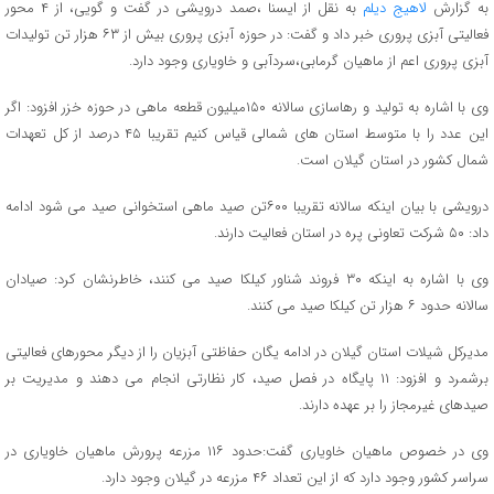
به گزارش
لاهیج دیلم
به نقل از ایسنا ،صمد درویشی در گفت و گویی، از ۴ محور
فعالیتی آبزی پروری خبر داد و گفت: در حوزه آبزی پروری بیش از ۶۳ هزار تن تولیدات
آبزی پروری اعم از ماهیان گرمابی،سردآبی و خاویاری وجود دارد.
وی با اشاره به تولید و رهاسازی سالانه ۱۵۰میلیون قطعه ماهی در حوزه خزر افزود: اگر
این عدد را با متوسط استان های شمالی قیاس کنیم تقریبا ۴۵ درصد از کل تعهدات
شمال کشور در استان گیلان است.
درویشی با بیان اینکه سالانه تقریبا ۶۰۰تن صید ماهی استخوانی صید می شود ادامه
داد: ۵۰ شرکت تعاونی پره در استان فعالیت دارند.
وی با اشاره به اینکه ۳۰ فروند شناور کیلکا صید می کنند، خاطرنشان کرد: صیادان
سالانه حدود ۶ هزار تن کیلکا صید می کنند.
مدیرکل شیلات استان گیلان در ادامه یگان حفاظتی آبزیان را از دیگر محورهای فعالیتی
برشمرد و افزود: ۱۱ پایگاه در فصل صید، کار نظارتی انجام می دهند و مدیریت بر
صیدهای غیرمجاز را بر عهده دارند.
وی در خصوص ماهیان خاویاری گفت:حدود ۱۱۶ مزرعه پرورش ماهیان خاویاری در
سراسر کشور وجود دارد که از این تعداد ۴۶ مزرعه در گیلان وجود دارد.