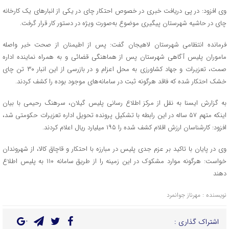
وی افزود: در پی دریافت خبری در خصوص احتکار چای در یکی از انبارهای یک کارخانه
چای در حاشیه شهرستان پیگیری موضوع به‌صورت ویژه در دستور کار قرار گرفت.
فرمانده انتظامی شهرستان لاهیجان گفت: پس از اطیمنان از صحت خبر واصله
ماموران پلیس آگاهی شهرستان پس از هماهنگی قضائی و به همراه نماینده اداره
صمت، تعزیرات و جهاد کشاورزی به محل اعزام و در بازرسی از این انبار ۳۰ تن چای
خشک احتکار شده که فاقد هرگونه ثبت در سامانه‌های موجود بوده را کشف کردند.
به گزارش ایسنا به نقل از مرکز اطلاع رسانی پلیس گیلان، سرهنگ رحیمی با بیان
اینکه متهم ۵۷ ساله در این رابطه با تشکیل پرونده تحویل اداره تعزیرات حکومتی شد،
افزود: کارشناسان ارزش اقلام کشف شده را ۱۹۵ میلیارد ریال اعلام کردند.
وی در پایان با تاکید بر عزم جدی پلیس در مبارزه با احتکار و قاچاق کالا، از شهروندان
خواست: هرگونه موارد مشکوک در این زمینه را از طریق سامانه ۱۱۰ به پلیس اطلاع
دهند
نویسنده : مهرناز جوانمرد
اشتراک گذاری :