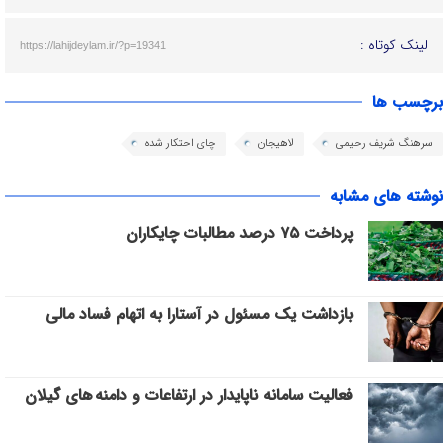
لینک کوتاه :
https://lahijdeylam.ir/?p=19341
برچسب ها
سرهنگ شریف رحیمی
لاهیجان
چای احتکار شده
نوشته های مشابه
پرداخت ۷۵ درصد مطالبات چایکاران
بازداشت یک مسئول در آستارا به اتهام فساد مالی
فعالیت سامانه ناپایدار در ارتفاعات و دامنه های گیلان