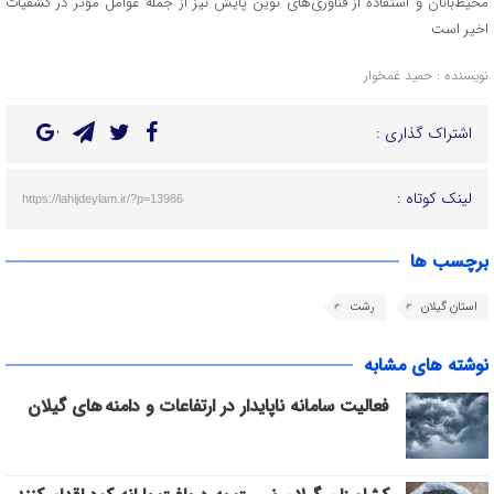
محیط‌بانان و استفاده از فناوری‌های نوین پایش نیز از جمله عوامل مؤثر در کشفیات
اخیر است
نویسنده : حمید غمخوار
اشتراک گذاری :
لینک کوتاه :
https://lahijdeylam.ir/?p=13986
برچسب ها
استان گیلان
رشت
نوشته های مشابه
فعالیت سامانه ناپایدار در ارتفاعات و دامنه های گیلان