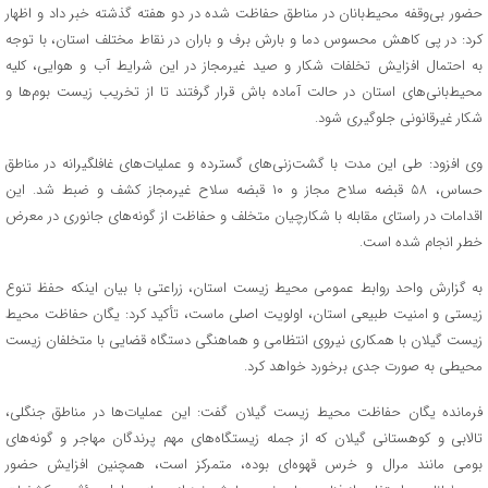
حضور بی‌وقفه محیط‌بانان در مناطق حفاظت شده در دو هفته گذشته خبر داد و اظهار
کرد: در پی کاهش محسوس دما و بارش برف و باران در نقاط مختلف استان، با توجه
به احتمال افزایش تخلفات شکار و صید غیرمجاز در این شرایط آب و هوایی، کلیه
محیط‌بانی‌های استان در حالت آماده باش قرار گرفتند تا از تخریب زیست بوم‌ها و
شکار غیرقانونی جلوگیری شود.
وی افزود: طی این مدت با گشت‌زنی‌های گسترده و عملیات‌های غافلگیرانه در مناطق
حساس، ۵۸ قبضه سلاح مجاز و ۱۰ قبضه سلاح غیرمجاز کشف و ضبط شد. این
اقدامات در راستای مقابله با شکارچیان متخلف و حفاظت از گونه‌های جانوری در معرض
خطر انجام شده است.
به گزارش واحد روابط عمومی محیط زیست استان، زراعتی با بیان اینکه حفظ تنوع
زیستی و امنیت طبیعی استان، اولویت اصلی ماست، تأکید کرد: یگان حفاظت محیط
زیست گیلان با همکاری نیروی انتظامی و هماهنگی دستگاه قضایی با متخلفان زیست
محیطی به صورت جدی برخورد خواهد کرد.
فرمانده یگان حفاظت محیط زیست گیلان گفت: این عملیات‌ها در مناطق جنگلی،
تالابی و کوهستانی گیلان که از جمله زیستگاه‌های مهم پرندگان مهاجر و گونه‌های
بومی مانند مرال و خرس قهوه‌ای بوده، متمرکز است، همچنین افزایش حضور