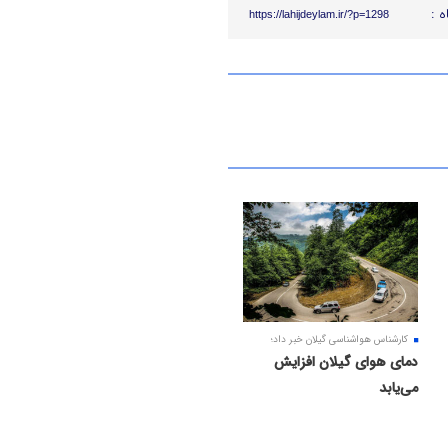
ه :
https://lahijdeylam.ir/?p=1298
کارشناس هواشناسی گیلان خبر داد؛
دمای هوای گیلان افزایش
می‌یابد