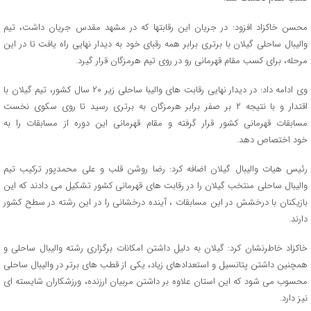
محسن خاکزاد افزود: در جریان این رقابتها که در مشهد مقدس جریان داشت، تیم
والیبال ساحلی گیلان با برتری برابر همه رقبای خود به دیدار نهایی راه یافت تا در این
مرحله، برای کسب مقام قهرمانی رو در روی تیم هرمزگان قرار گیرد.
وی ادامه داد: در دیدار نهایی رقابت های والیبا ساحلی زیر ۲۰ سال کشور، تیم گیلان با
اقتدار و با نتیجه ۲ بر صفر برابر هرمزگان به برتری رسید تا روی سکوی نخست
مسابقات قهرمانی کشور قرار گرفته و مقام قهرمانی این دوره از مسابقات را به
خود اختصاص دهد.
رئیس هیات والیبال گیلان اضافه کرد: رضا روشن‌ قلب و علی محمدپور ترکیب تیم
والیبال ساحلی منتخب گیلان را در رقابت های قهرمانی کشور تشکیل می دادند که این
بازیکنان با درخشش در این مسابقات ، آینده درخشانی را در این رشته در سطح کشور
دارند.
خاکزاد خاطرنشان کرد: گیلان به دلیل داشتن امکانات برگزاری رشته والیبال ساحلی و
همچنین داشتن پتانسیل و استعدادهای زیاد، یکی از قطب های برتر در والیبال ساحلی
محسوب می شود که این استان علاوه بر داشتن مربیان ارزنده، ورزشکاران شایسته ای
نیز دارد.