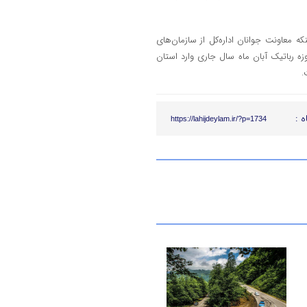
ه معاونت جوانان اداره‌کل از سازمان‌های
حوزه رباتیک آبان ماه سال جاری وارد استان
.
ه :
https://lahijdeylam.ir/?p=1734