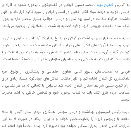
به گزارش
لاهیج دیلم
،محمدحسین قربانی در گفت‌وگویی، برخورد شدید با افراد یا
عاملان تولید و عرضه مواد الکلی تقلبی در استان گیلان را مورد تأکید قرار داد و اظهار
داشت: هرگونه دخالت در امور بهداشتی و درمانی عواقب بسیار سختی دارد و بدون
شک ستاد مقابله با ویروس کرونا و قوه قضائیه به شدت با مصادیق آن برخورد می‌کنند.
نماینده تام‌الاختیار وزیر بهداشت در گیلان در پاسخ به اینکه آیا تاکنون مواردی مبنی بر
تولید و عرضه فرآورده‌های الکلی تقلبی در این استان مشاهده شده است یا خیر عنوان
کرد: در گیلان آن‌طور که در سایر نقاط کشور شاهدش بودیم به ندرت این اتفاقات رخ
داده است که این نتیجه همکاری خوب ناظران سازمان غذا و دارو و دستگاه قضا است.
قربانی به صحبت‌های دیروز آقایی معاون اجتماعی و پیشگیری از وقوع جرم
دادگستری کل گیلان اشاره کرد و اظهار داشت: تلاش‌های جهادگونه بسیار زیادی برای
آرام کردن نسبی شرایط استان گیلان انجام شد بنابراین با کسانی که در هر فضایی با
سلامت مردم بازی کنند باید به شدت برخورد شود و شخص خاطی به اشد مجازات
برسد.
نایب رئیس کمیسیون بهداشت و درمان مجلس همکاری مردم استان گیلان با ستاد
مقابله با ویروس کرونا را رضایت‌بخش خواند و با بیان اینکه در صورت ادامه این
شرایط، کنترل قطعی بحران ممکن خواهد بود تصریح کرد: بنده مجدداً باید اعلام کنم