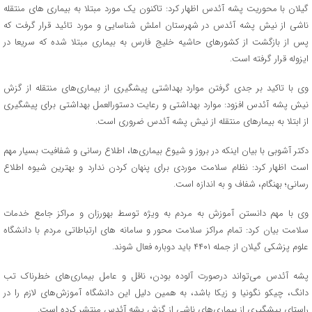
گیلان با محوریت پشه آئدس اظهار کرد: تاکنون یک مورد مبتلا به بیماری های منتقله
ناشی از نیش پشه آئدس در شهرستان املش شناسایی و مورد تائید قرار گرفت که
پس از بازگشت از کشورهای حاشیه خلیج فارس به بیماری مبتلا شده که سریعا در
ایزوله قرار گرفته است.
وی با تاکید بر جدی گرفتن موارد بهداشتی پیشگیری از بیماری‌های منتقله از گزش
نیش پشه آئدس افزود: موارد بهداشتی و رعایت دستورالعمل بهداشتی برای پیشگیری
از ابتلا به بیمارهای منتقله از نیش پشه آئدس ضروری است.
دکتر آشوبی با بیان اینکه در بروز و شیوع بیماری‌ها، اطلاع رسانی و شفافیت بسیار مهم
است اظهار کرد: نظام سلامت موردی برای پنهان کردن ندارد و بهترین شیوه اطلاع
رسانی؛ بهنگام، شفاف و به اندازه است.
وی با مهم دانستن آموزش به مردم به ویژه توسط بهورزان و مراکز جامع خدمات
سلامت بیان کرد: تمام مراکز سلامت محور و سامانه های ارتباطاتی مردم با دانشگاه
علوم پزشکی گیلان از جمله ۴۴۰۱ باید دوباره فعال شوند.
پشه آئدس می‌تواند درصورت آلوده بودن، ناقل و عامل بیماری‌های خطرناک تب
دانگ، چیکو نگونیا و زیکا باشد، به همین دلیل این دانشگاه آموزش‌های لازم را در
راستای پیشگیری از بیماری‌های ناشی از گزش پشه آئدس منتشر کرده‌ است.