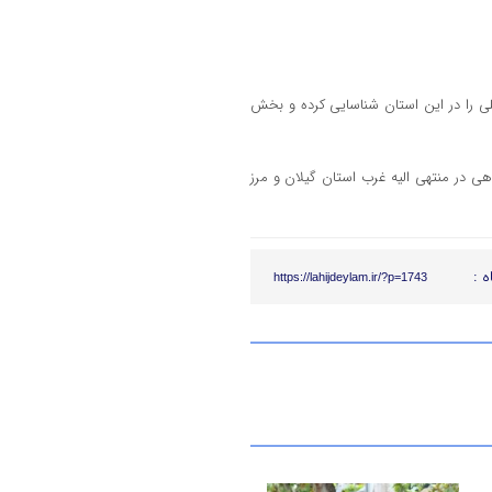
ع دستی و گردشگری گیلان ۱۷۰ نوع غذای محلی را در این استان شناسایی کرده و بخش
فر جمعیت و ۲۶ واحد پذیرایی بین راهی در منتهی الیه غرب استان گیلان و مرز
ه :
https://lahijdeylam.ir/?p=1743