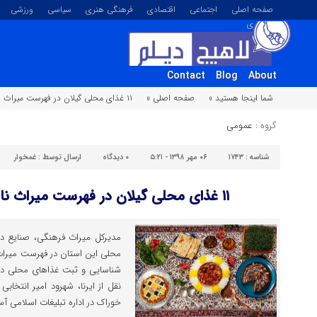
صفحه اصلی
اجتماعی
اقتصادی
فرهنگی هنری
سیاسی
ورزشی
تصویری
Contact
Blog
About
شما اینجا هستید »
صفحه اصلی »
۱۱ غذای محلی گیلان در فهرست میراث ناملموس ایران است
گروه :
عمومی
شناسه :
۱۷۴۳
۰۶ مهر ۱۳۹۸ - ۵:۲۱
۰
دیدگاه
ارسال توسط :
غمخوار
۱۱ غذای محلی گیلان در فهرست میراث ناملموس ایران است
محلی این استان در فهرست میرا
شناسایی و ثبت غذاهای محلی دیگر
نقل از ایرنا، شهرود امیر انتخا
خوراک در اداره تبلیغات اسلامی آس