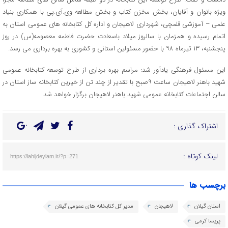
ویژه بانوان و آقایان، بخش مخزن کتاب و بخش مطالعه وی.آی.پی با همکاری بنیاد
علمی – آموزشی قلمچی، شهرداری لاهیجان و اداره کل کتابخانه های عمومی استان به
اتمام رسیده و همزمان با سالروز میلاد باسعادت حضرت فاطمه معصومه(س) در روز
پنجشنبه، ۱۳ تیرماه ۹۸ با حضور مسئولین استانی و کشوری به بهره برداری می رسد.
این مسئول فرهنگی یادآور شد: مراسم بهره برداری از طرح توسعه کتابخانه عمومی
شهید باهنر لاهیجان ساعت ۹صبح با تقدیر از چند تن از خیرین کتابخانه ساز استان در
سالن اجتماعات کتابخانه عمومی شهید باهنر لاهیجان برگزار خواهد شد
اشتراک گذاری :
لینک کوتاه :
https://lahijdeylam.ir/?p=271
برچسب ها
استان گیلان
لاهیجان
مدیر کل کتابخانه های عمومی گیلان
پریسا کرمی