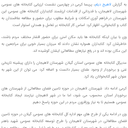
به گزارش
لاهیج دیلم
، پریسا کرمی در چهارمین نشست ارزیابی کتابخانه های عمومی
شهرستان لاهیجان، با قدردانی از اقدامات ارزشمند کتابداران کتابخانه های عمومی این
شهرستان در فراهم آوری امکانات و شرایط مطلوب برای حضور و مطالعه علاقمندان به
کتاب و کتابخوانی، اظهار کرد: اساس کار کتابخانه بر تعامل و همدلی استوار است.
وی با بیان اینکه کتابخانه ها باید مکان امنی برای حضور اقشار مختلف مردم باشند،
خاطرشان کرد: کتابداران همواره نشان دادند که میزبان بسیار خوبی برای مراجعین به
این مکان بوده اند و در رفع نیازهای مطالعاتی ایشان کوشیده اند.
مدیرکل کتابخانه های عمومی استان گیلان شهرستان لاهیجان را دارای پیشینه تاریخی
غنی و برخوردار از وجود علمای بسیار دانست و اضافه کرد: می توان از این شهر به
عنوان شهر کتابخوانان یاد کرد.
کرمی ادامه داد: شهرستان لاهیجان در حوزه تامین فضای مطالعاتی از شهرستان های
برخوردار استان محسوب می شود، اما ما در شهر لاهیجان نیازمند ایجاد کتابخانه
عمومی هستیم تا به نیاز روزافزون مردم در این حوزه پاسخ دهیم.
وی در ادامه یکی از طرح های مهم اداره کل کتابخانه های عمومی گیلان در حوزه تامین
فضای مطالعاتی در شهرستان لاهیجان را طرح توسعه کتابخانه عمومی شهید باهنر
دانست و گفت: طرح توسعه این کتابخانه در دو طبقه شامل سالن های مطالعه مجزا