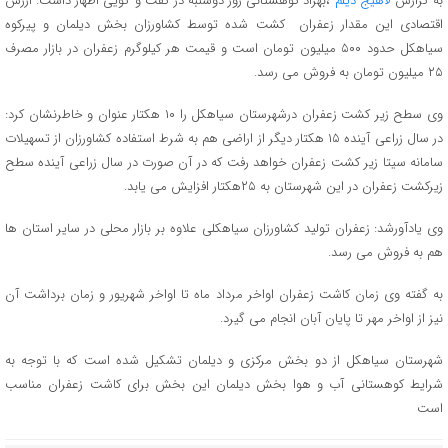
به گزارش
لاهیج دیلم
،بهزاد کوهستانی روز دوشنبه در گفت و گویی اظهار داشت: ارزش
اقتصادی این مقدار زعفران کشت شده توسط کشاورزان بخش دیلمان و پیرکوه
سیاهکل حدود ۵۰۰ میلیون تومان است و قیمت هر کیلوگرم زعفران در بازار مصرف
۲۵ میلیون تومان به فروش می رسد.
وی سطح زیر کشت زعفران درشهرستان سیاهکل را ۱۰ هکتار عنوان و خاطرنشان کرد:
در سال زراعی آینده ۱۵ هکتار دیگر از اراضی هم به شرط استفاده کشاورزان از تسهیلات
سامانه سیتا زیر کشت زعفران خواهد رفت که در آن صورت در سال زراعی آینده سطح
زیرکشت زعفران در این شهرستان به ۲۵هکتار افزایش می یابد.
وی یادآورشد: زعفران تولید کشاورزان سیاهکلی علاوه بر بازار محلی در سایر استان ها
هم به فروش می رسد.
به گفته وی زمان کاشت زعفران اواخر مرداد ماه تا اواخر شهریور و زمان برداشت آن
نیز از اواخر مهر تا پایان آبان انجام می گیرد.
شهرستان سیاهکل از دو بخش مرکزی و دیلمان تشکیل شده است که با توجه به
شرایط کوهستانی آب و هوا بخش دیلمان این بخش برای کاشت زعفران مناسب
است