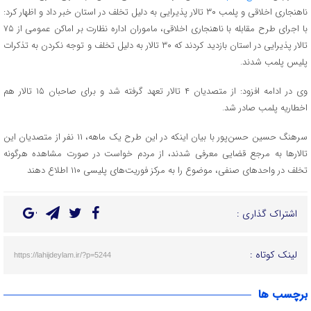
ناهنجاری اخلاقی و پلمب ۳۰ تالار پذیرایی به دلیل تخلف در استان خبر داد و اظهار کرد:
با اجرای طرح مقابله با ناهنجاری اخلاقی، ماموران اداره نظارت بر اماکن عمومی از ۷۵
تالار پذیرایی در استان بازدید کردند که ۳۰ تالار به دلیل تخلف و توجه نکردن به تذکرات
پلیس پلمب شدند.
وی در ادامه افزود: از متصدیان ۴ تالار تعهد گرفته شد و برای صاحبان ۱۵ تالار هم
اخطاریه پلمب صادر شد.
سرهنگ حسین حسن‌پور با بیان اینکه در این طرح یک ماهه، ۱۱ نفر از متصدیان این
تالار‌ها به مرجع قضایی معرفی شدند، از مردم خواست در صورت مشاهده هرگونه
تخلف در واحد‌های صنفی، موضوع را به مرکز فوریت‌های پلیسی ۱۱۰ اطلاع دهند
اشتراک گذاری :
لینک کوتاه :
https://lahijdeylam.ir/?p=5244
برچسب ها