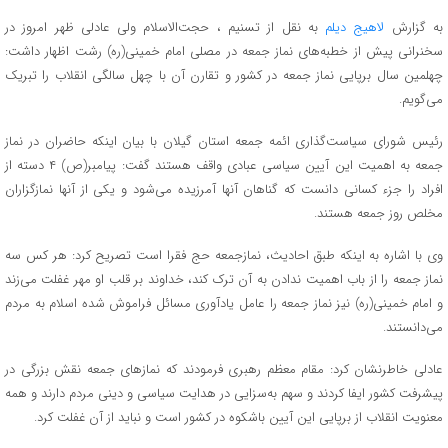
به گزارش
لاهیج دیلم
به نقل از تسنیم ، حجت‌الاسلام ولی عادلی ظهر امروز در
سخنرانی پیش از خطبه‌های نماز جمعه در مصلی امام خمینی(ره) رشت اظهار داشت:
چهلمین سال برپایی نماز جمعه در کشور و تقارن آن با چهل سالگی انقلاب را تبریک
می‌گویم.
رئیس شورای سیاست‌گذاری ائمه جمعه استان گیلان با بیان اینکه حاضران در نماز
جمعه به اهمیت این آیین سیاسی عبادی واقف هستند گفت: پیامبر(ص) ۴ دسته از
افراد را جزء کسانی دانست که گناهان آنها آمرزیده می‌شود و یکی از آنها نمازگزاران
مخلص روز جمعه هستند.
وی با اشاره به اینکه طبق احادیث، نمازجمعه حج فقرا است تصریح کرد: هر کس سه
نماز جمعه را از باب اهمیت ندادن به آن ترک کند، خداوند بر قلب او مهر غفلت می‌زند
و امام خمینی(ره) نیز نماز جمعه را عامل یادآوری مسائل فراموش شده اسلام به مردم
می‌دانستند.
عادلی خاطرنشان کرد: مقام معظم رهبری فرمودند که نمازهای جمعه نقش بزرگی در
پیشرفت کشور ایفا کردند و سهم به‌سزایی در هدایت سیاسی و دینی مردم دارند و همه
معنویت انقلاب از برپایی این آیین باشکوه در کشور است و نباید از آن غفلت کرد.