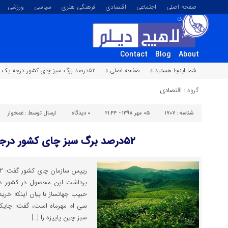
صفحه اصلی
اجتماعی
اقتصادی
فرهنگی هنری
سیاسی
ورزشی
تصویری
Contact
Blog
About
شما اینجا هستید »
صفحه اصلی »
۵۲درصد برگ سبز چای کشور درجه یک است
گروه :
اقتصادی
شناسه :
۱۷۰۷
۰۵ مهر ۱۳۹۸ - ۲۱:۴۴
۰
دیدگاه
ارسال توسط :
غمخوار
۵۲درصد برگ سبز چای کشور درجه یک است
برداشت این محصول در کشور در
حبیب جهانساز با بیان اینکه خری
سی ام مهرماه است، گفت: چایکا
سبز چین پاییزه را […]