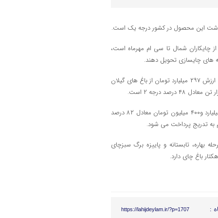
از چایکاران شمال تا سی ام مهرماه است،
نه های چایسازی تحویل دهند.
وی افزود: از اول اردیبهشت ماه امسال تا امروز ۱۰۶ هزار و ۶۹۲ تن برگ سبز به ارزش ۲۹۷ میلیارد تومان از باغ های گیلان
جهانساز در خصوص پرداخت مطالبات چایکاران خاطرنشان کرد: تاکنون ۲۴۶ میلیارد و۴۰۰ میلیون تومان معادل ۸۲ درصد
زمان چای کشور با بیان اینکه چایکاران گیلان و مازندران در ۳ مرحله بهاره، تابستانه و پاییزه برگ سبزچای
ه :
https://lahijdeylam.ir/?p=1707