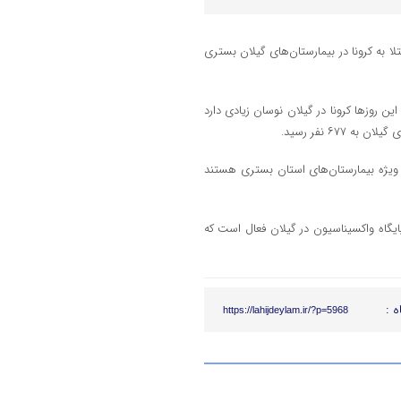
م پزشکی گیلان گفت: طی شبانه‌روز گذشته ۱۳۰ بیمار مبتلا به کرونا در بیمارستان‌های گیلان بستری
ن روز‌ها کرونا در گیلان نوسان زیادی دارد
ش مراقبت‌های ویژه بیمارستان‌های استان بستری هستند
ا اشاره به اهمیت واکسیناسیون در کاهش اثرات کرونا گفت: امروز ۴۶۶ پایگاه واکسیناسیون در گیلان فعال است که
ه :
https://lahijdeylam.ir/?p=5968