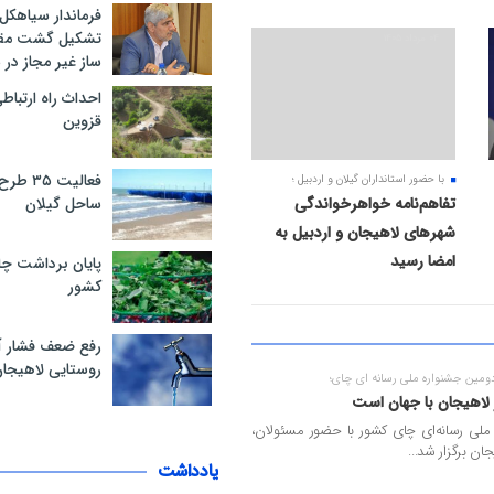
فرماندار سیاهکل
وندان قدیمی بوده است....
تشکیل گشت مقاب
۰۴ مرداد ۱۴۰۵
ساز غیر مجاز در
احداث راه ارتباط
قزوین
فعالیت 
با حضور استانداران گیلان و اردبیل ؛
تفاهم‌نامه خواهرخواندگی
ساحل گیلان
شهرهای لاهیجان و اردبیل به
امضا رسید
پایان برداشت چا
کشور
رفع ضعف فشار 
روستایی لاهیجا
 دومین جشنواره ملی رسانه ای چای؛
 لاهیجان با جهان است
 ملی رسانه‌ای چای کشور با حضور مسئولان،
ان برگزار شد...
یادداشت