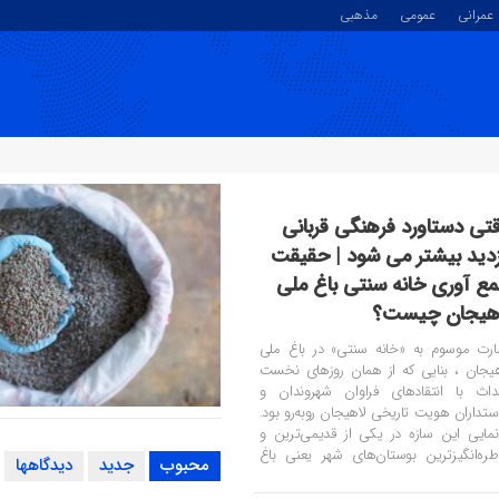
عمرانی
عمومی
مذهبی
تی دستاورد فرهنگی قربانی
زدید بیشتر می شود | حقیقت
ع آوری خانه سنتی باغ ملی
هیجان چیست؟
ارت موسوم به «خانه سنتی» در باغ ملی
هیجان ، بنایی که از همان روزهای نخست
داث با انتقادهای فراوان شهروندان و
تداران هویت تاریخی لاهیجان روبه‌رو بود.
توزیع ۵۵ درصد کود شیمیایی یا
نمایی این سازه در یکی از قدیمی‌ترین و
گیلان
طره‌انگیزترین بوستان‌های شهر یعنی باغ
محبوب
جدید
دیدگاهها
ی ـ که امروز با نام پارک بعثت شناخته
‌شود ـ همواره محل اعتراض بسیاری از