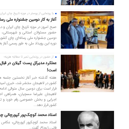
با رونمایی از پوستر در موزه تاریخ چای ایران؛
۲۷ تیر ۱۴۰۵
آغاز به کار دومین جشنواره ملی رسا
صبح امروز در موزه تاریخ چای ایران و در 
حضور مسئولان استانی و شهرستانی، ا
دومین جشنواره ملی رسانه‌ای چای کشو
دوره این رویداد ملی به طور رسمی آغاز به کا
از حضور در رونمایی تمبر تا مطالبه هزینه؛
۲۲ تیر ۱۴۰۵
عملکرد مدیرکل پست گیلان در قبا
است!
هفته گذشته خبر آغاز نخستین جلسه ه
کشور در لاهیجان منتشر شد، خبری امیدو
قرار است برای دومین سال متوالی ادامه 
لاهیجان علیرضا مسچیان، همراهی اصح
اجرایی و بخش خصوصی رقم خورد و توانس
کشور قرار دهد....
استاد محمد کوچک‌پور کپورچالی چه
۰۸ تیر ۱۴۰۵
استاد محمد کوچکپور کپورچالی، عکاس بر
فانی را وداع گفت....