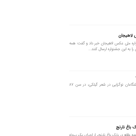
 لاهیجان
واره ملی عکس لاهیجان خبر داد و گفت: همه
را به این جشنواره ارسال کنند....
«محمد فارسی» شاعر، ترانه‌سرا و از پیشگامان نوگرایی در شعر گیلکی، در سن ۸۷
 باغ نارنج
ه واقع در پارک باغ نارنج، از اجرای یک پروژه