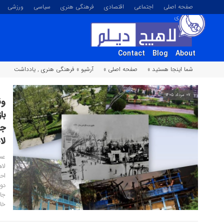
صفحه اصلی
اجتماعی
اقتصادی
فرهنگی هنری
سیاسی
ورزشی
تصویری
Contact
Blog
About
شما اینجا هستید »
صفحه اصلی »
آرشیو »
فرهنگی هنری
,
یادداشت
۰۷ مرداد ۱۴۰۵
وق
با
جم
لا
عم
لا
اح
دوس
جا
خا
مل
می