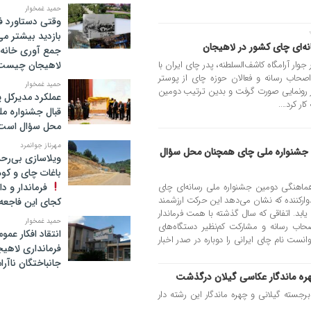
حمید غمخوار
وقتی دستاورد ف
بازدید بیشتر م
نه‌ای چای کشور در لاهیجان
جمع آوری خانه 
جوار آرامگاه کاشف‌السلطنه، پدر چای ایران با
لاهیجان چیست
صحاب رسانه و فعالان حوزه چای از پوستر
حمید غمخوار
ر رونمایی صورت گرفت و بدین ترتیب دومین
عملکرد مدیرکل 
ر کرد....
قبال جشنواره م
محل سؤال است
مهرناز جوانمرد
ل جشنواره ملی چای همچنان محل سؤال
ویلاسازی بی‌رحم
باغات چای و کوه
ماهنگی دومین جشنواره ملی رسانه‌ای چای
فرماندار و د
ارکننده که نشان می‌دهد این حرکت ارزشمند
کجای این فاجعه ا
یابد. اتفاقی که سال گذشته با همت فرماندار
حمید غمخوار
اب رسانه و مشارکت کم‌نظیر دستگاه‌های
انتقاد افکار عم
ت نام چای ایرانی را دوباره در صدر اخبار
فرمانداری لاهیج
جانباختگان ناآرا
ره ماندگار عکاسی گیلان درگذشت
جسته گیلانی و چهره ماندگار این رشته دار