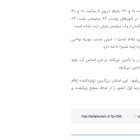
بر اساس گزارش اداره کل هواشناسی گیلان؛ طی ۲۴ ساعت گذشته (از ساعت ۱۰ و ۳۰ دقیقه دیروز تا ساعت ۱۰ و ۳۰
دقیقه امروز)؛ بیشترین بارش باران مربوط به لاهیجان با ۹۳ میلیمتر بوده و در شهرهای رودسر ۸۶ میلیمتر، رشت ۸۴
ه‌ای نقاط شدید / ‏خیلی شدید، بویژه نواحی
(سه شنبه) ادامه دارد.
۲ هزار هکتار شالیزارهای گیلان را تأمین می‌کند؛ بر این اساس آب بقیه
تامین می‌شود.
رداشت می‌شود. این استان بزرگترین تولیدکننده ارقام
ار هکتار اراضی شالیزاری، رتبه اول کشور را از لحاظ سطح زیرکشت و
ه :
http://lahijdeylam.ir/?p=268