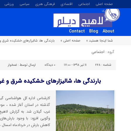
صفحه اصلی
اجتماعی
اقتصادی
فرهنگی هنری
سیاسی
ورزشی
تصویری
Contact
Blog
About
شما اینجا هستید »
صفحه اصلی »
بارندگی ها، شالیزارهای خشکیده شرق و 
گروه :
اجتماعی
شناسه :
۲۶۸
۱۱ تیر ۱۳۹۸ - ۱۷:۰۰
۰
دیدگاه
ارسال توسط :
غمخوار
بارندگی ها، شالیزارهای خشکیده شرق و غرب
کارشناس اداره کل هواشناسی گیل
گذشته در استان آغاز شده ، م
غرب گیلان شد. به گزارش لاهیج 
وگویی افزود: با وجود بارش‌های
کاهش بارش در خردادماه امسال مو