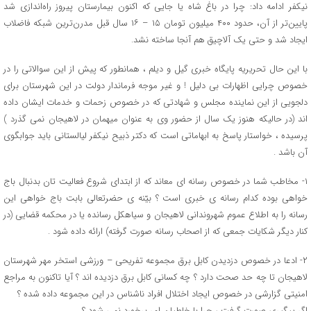
نیکفر ادامه داد: چرا در باغ شاه یا جایی که اکنون بیمارستان پیروز راه‌اندازی شد
پایین‌تر از آن، حدود ۴۰۰ میلیون تومان ۱۵ – ۱۶ سال قبل مدرن‌ترین شبکه فاضلاب
ایجاد شد و حتی یک آلاچیق هم آنجا ساخته نشد.
با این حال تحریریه پایگاه خبری گیل و دیلم ، همانطور که پیش از این سوالاتی را در
خصوص چرایی اظهارات بی دلیل ! و غیر موجه فرماندار دولت در این شهرستان برای
دلجویی از این نماینده مجلس و شهادتی که در خصوص زحمات و خدمات ایشان داده
اند (در حالیکه هنوز یک سال از حضور وی به عنوان میهمان در لاهیجان نمی گذرد )
پرسیده ، خواستار پاسخ به ابهاماتی است که دکتر ذبیح نیکفر لیالستانی باید جوابگوی
آن باشد .
۱- مخاطب شما در خصوص رسانه ای معاند که از ابتدای شروع فعالیت تان بدنبال باج
خواهی بوده کدام رسانه ی خبری است ؟ بیّنه ی حضرتعالی بابت باج خواهی این
رسانه را به اطلاع عموم شهروندانی لاهیجان و سیاهکل رسانده یا در محکمه قضایی (در
کنار دیگر شکایات جمعی که از اصحاب رسانه صورت گرفته) ارائه داده شود .
۲- ادعا در خصوص دزدیدن کابل برق مجموعه تفریحی – ورزشی استخر مهر شهرستان
لاهیجان تا چه حد صحت دارد ؟ چه کسانی کابل برق دزدیده اند ؟ آیا تاکنون به مراجع
امنیتی گزارشی در خصوص ایجاد اختلال افراد ناشناس در این مجموعه داده شده ؟
اگر پیگیری صورت گرفت ، چرا با خاطیان امر برخورد نمی شود ؟