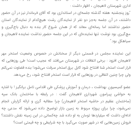
اداری شهرستان لاهیجان ، اظهار داشت :
“روز پنجشنبه هفته گذشته جلسه‌ای در استانداری بود که آقای فرماندار نیز در آن حضور
داشتند، در آن جلسه به‌جز دو نفر از نمایندگان رشت هیچ‌کدام از نمایندگان استان
حضور نداشتند اما رسانه‌ای معاند که از همان شروع کار بنده به دنبال باج‌گیری و
مچ‌گیری بود نوشت تنها نماینده‌ای که در این جلسه حضور نداشت نماینده لاهیجان و
سیاهکل بود.”
این نماینده مجلس در قسمتی دیگر از سخنانش در خصوص وضعیت استخر مهر
لاهیجان افزود : برخی اتفاقات در شهرستان می‌افتد که عجیب است! طی روزهایی که
قرار است استخر شنا افتتاح شود کابل برق استخر سرقت می‌شود! بنده قضاوت نمی‌کنم
ولی چرا چنین اتفاقی در روزهایی که قرار است استخر افتتاح شود، رخ می‌دهد.
عضو کمیسیون بهداشت ، درمان و آموزش پزشکی طی اقدامی تامل برانگیز ! با اشاره
به حواشی پیرامون شهرداری لاهیجان گفت : در رابطه با ساختمان بانک سپه
(ساختمان عظیم در حاشیه استخر لاهیجان) چرا مطالبه گری و ارائه گزارش انجام
نمی‌شود، چرا برای پروژه مربوط به زمین بازار توضیح داده نمی‌شود که مدعی چه
ادله‌ای داشت که میلیاردها تومان به او داده شد چه‌کسانی در این زمینه نقش داشتند؟
فروش زمین‌هایی که در شهر صورت می‌گیرد با چه شرایطی و چه قیمتی است؟