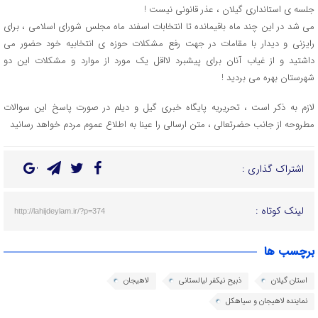
جلسه ی استانداری گیلان ، عذر قانونی نیست !
می شد در این چند ماه باقیمانده تا انتخابات اسفند ماه مجلس شورای اسلامی ، برای
رایزنی و دیدار با مقامات در جهت رفع مشکلات حوزه ی انتخابیه خود حضور می
داشتید و از غیاب آنان برای پیشبرد لااقل یک مورد از موارد و مشکلات این دو
شهرستان بهره می بردید !
لازم به ذکر است ، تحریریه پایگاه خبری گیل و دیلم در صورت پاسخ این سوالات
مطروحه از جانب حضرتعالی ، متن ارسالی را عینا به اطلاع عموم مردم خواهد رسانید
اشتراک گذاری :
لینک کوتاه :
http://lahijdeylam.ir/?p=374
برچسب ها
استان گیلان
ذبیح نیکفر لیالستانی
لاهیجان
نماینده لاهیجان و سیاهکل