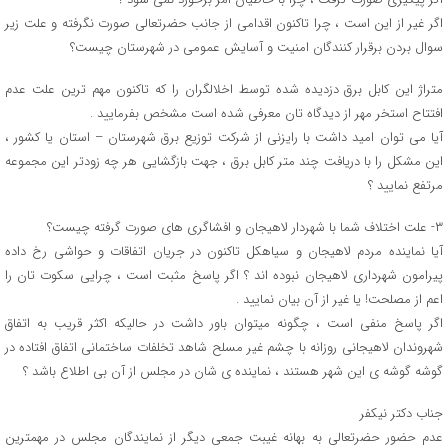
اگر غیر از این است ، چرا تاکنون اقدامی از جانب حضرتعالی صورت نگرفته و علت زیر
سوال بردن برقرار کنندگان امنیت و آسایش عمومی در شهرستان چیست؟
متراژ این کابل برق دزدیده شده توسط اخلالگران را که تاکنون مهم ترین علت عدم
افتتاح استخر مهر از دیدگاه تان معرفی شده است مشخص بفرمایید .
آیا می توان امید داشت با رایزنی از شرکت توزیع برق شهرستان – استان یا کشور ،
این مشکل را با دریافت چند متر کابل برق ، جهت بازگشایی هر چه زودتر این مجموعه
مرتفع نمایید ؟
۳- علت اختلاف شما با شهردار لاهیجان و افشاگری های صورت گرفته چیست؟
آیا نماینده مردم لاهیجان و سیاهکل تاکنون در جریان اتفاقات و حواشی رخ داده
پیرامون شهرداری لاهیجان نبوده اند ؟ اگر پاسخ مثبت است ، چرایی سکوت تان را
اعم از مصلحت! یا غیر از آن بیان نمایید .
اگر پاسخ منفی است ، چگونه میتوان باور داشت در حالیکه اکثر قریب به اتفاق
شهروندان لاهیجانی روزانه با چشم غیر مسلح شاهد تخلفات ساختمانی اتفاق افتاده در
گوشه گوشه ی این شهر هستند ، نماینده ی شان در مجلس از آن بی اطلاع باشد ؟
جناب دکتر نیکفر
عدم حضور حضرتعالی به بهانه غیبت جمعی دیگر از نمایندگان مجلس در مهمترین