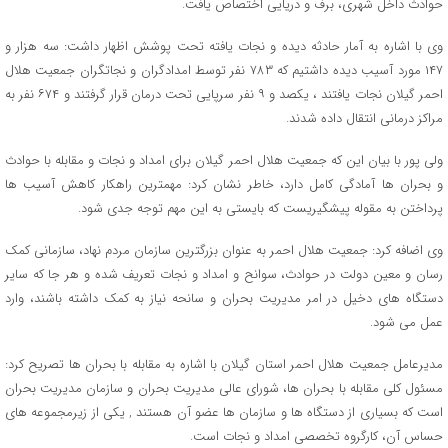
حوادث داخل شهری، برف و دریایی اختصاص یافت.
وی با اشاره به آمار حادثه دیده و نجات یافته تحت پوشش اظهار داشت: سه هزار و
۱۴۷ مورد آسیب دیده داشتیم که ۷۸۳ نفر توسط امدادگران و نجاتگران جمعیت هلال
احمر گیلان نجات یافتند ، یکصد و ۹ نفر سرپایی تحت درمان قرار گرفتند و ۶۷۴ نفر به
مراکز درمانی انتقال داده شدند.
ولی پور با بیان این که جمعیت هلال احمر گیلان برای امداد و نجات و مقابله با حوادث
و بحران ها آمادگی کامل دارد، خاطر نشان کرد: مهمترین راهکار کاهش آسیب ها
پرداختن به مقوله پیشگیریست که بایستی به این مهم توجه جدی شود.
وی اضافه کرد: جمعیت هلال احمر به عنوان بزرگترین سازمان مردم نهاد، سازمانی کمک
رسان و معین دولت در حوادث، سوانح و امداد و نجات تعریف شده و هر جا که سایر
دستگاه های دخیل در امر مدیریت بحران و سانحه نیاز به کمک داشته باشند، وارد
عمل می شود.
مدیرعامل جمعیت هلال احمر استان گیلان با اشاره به مقابله با بحران ها تصریح کرد:
مسئول کلی مقابله با بحران ها، شورای عالی مدیریت بحران و سازمان مدیریت بحران
است که بسیاری از دستگاه ها و سازمان ها عضو آن هستند , یکی از زیرمجموعه های
حساس آن، کارگروه‌ تخصصی امداد و نجات است.