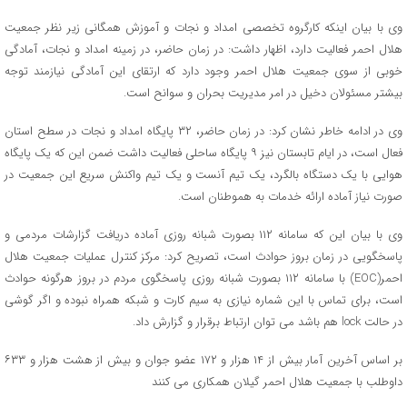
وی با بیان اینکه کارگروه تخصصی امداد و نجات و آموزش همگانی زیر نظر جمعیت
هلال احمر فعالیت دارد، اظهار داشت: در زمان حاضر، در زمینه امداد و نجات، آمادگی
خوبی از سوی جمعیت هلال احمر وجود دارد که ارتقای این آمادگی نیازمند توجه
بیشتر مسئولان دخیل در امر مدیریت بحران و سوانح است.
وی در ادامه خاطر نشان کرد: در زمان حاضر، ۳۲ پایگاه امداد و نجات در سطح استان
فعال است، در ایام تابستان نیز ۹ پایگاه ساحلی فعالیت داشت ضمن این که یک پایگاه
هوایی با یک دستگاه بالگرد، یک تیم آنست و یک تیم واکنش سریع این جمعیت در
صورت نیاز آماده ارائه خدمات به هموطنان است.
وی با بیان این که سامانه ۱۱۲ بصورت شبانه روزی آماده دریافت گزارشات مردمی و
پاسخگویی در زمان بروز حوادث است، تصریح کرد: مرکز کنترل عملیات جمعیت هلال
احمر(EOC) با سامانه ۱۱۲ بصورت شبانه روزی پاسخگوی مردم در بروز هرگونه حوادث
است، برای تماس با این شماره نیازی به سیم کارت و شبکه همراه نبوده و اگر گوشی
در حالت lock هم باشد می توان ارتباط برقرار و گزارش داد.
بر اساس آخرین آمار بیش از ۱۴ هزار و ۱۷۲ عضو جوان و بیش از هشت هزار و ۶۳۳
داوطلب با جمعیت هلال احمر گیلان همکاری می‌ کنند