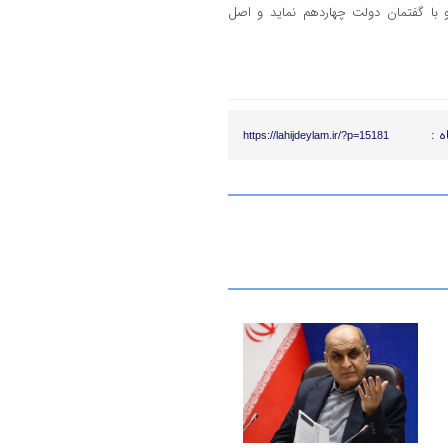
 با گفتمان دولت چهاردهم نماید و اصل
ه :
https://lahijdeylam.ir/?p=15181