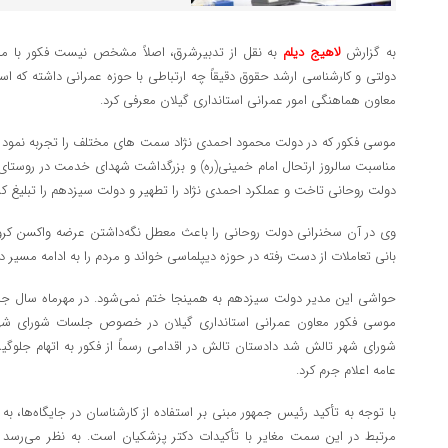
به گزارش
لاهیج دیلم
به نقل از تدبیرشرق، اصلاً مشخص نیست فکور با م
دولتی و کارشناسی ارشد حقوق دقیقاً چه ارتباطی با حوزه عمرانی داشته که اسد
معاون هماهنگی امور عمرانی استانداری گیلان معرفی کرد.
موسی فکور که در دولت محمود احمدی نژاد سمت های مختلف را تجربه نمود در 
مناسبت سالروز ارتحال امام خمینی(ره) و بزرگداشت شهدای خدمت در روستای گ
دولت روحانی تاخت و عملکرد احمدی نژاد را تطهیر و دولت سیزدهم را تبلیغ ‌کر
وی در آن سخنرانی دولت روحانی را باعث معطل نگه‌داشتن عرضه واکسن کرونا
بانی تعاملات از دست رفته در حوزه دیپلماسی خواند و مردم را به ادامه مسیر
حواشی این مدیر دولت سیزدهم به همینجا ختم نمی‌شود. در مهرماه سال جار
موسی فکور معاون عمرانی استانداری گیلان در خصوص جلسات شورای شه
شورای شهر تالش شد دادستان تالش در اقدامی رسماً از فکور به اتهام جلوگ
عامه اعلام جرم کرد.
با توجه به تأکید رئیس جمهور مبنی بر استفاده از کارشناسان در جایگاه‌ها، به 
مرتبط در این سمت مغایر با تأکیدات دکتر پزشکیان است. به نظر می‌رسد به