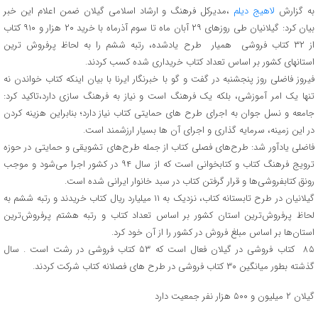
به گزارش
لاهیج دیلم
،مدیرکل فرهنگ و ارشاد اسلامی گیلان ضمن اعلام این خبر
بیان کرد: گیلانیان طی روزهای ۲۹ آبان ماه تا سوم آذرماه با خرید ۲۰ هزار و ۹۱۰ کتاب
از ۳۲ کتاب فروشی همیار طرح یادشده، رتبه ششم را به لحاظ پرفروش ترین
استانهای کشور بر اساس تعداد کتاب خریداری شده کسب کردند.
فیروز فاضلی روز پنجشنبه در گفت و گو با خبرنگار ایرنا با بیان اینکه کتاب خواندن نه
تنها یک امر آموزشی، بلکه یک فرهنگ است و نیاز به فرهنگ سازی دارد،تاکید کرد:
جامعه و نسل جوان به اجرای طرح های حمایتی کتاب نیاز دارد؛ بنابراین هزینه کردن
در این زمینه، سرمایه گذاری و اجرای آن ها بسیار ارزشمند است.
فاضلی یادآور شد: طرح‌های فصلی کتاب از جمله طرح‌های تشویقی و حمایتی در حوزه
ترویج فرهنگ کتاب و کتابخوانی است که از سال ۹۴ در کشور اجرا می‌شود و موجب
رونق کتابفروشی‌ها و قرار گرفتن کتاب در سبد خانوار ایرانی شده است.
گیلانیان در طرح تابستانه کتاب، نزدیک به ۱۱ میلیارد ریال کتاب خریدند و رتبه ششم به
لحاظ پرفروش‌ترین استان کشور بر اساس تعداد کتاب و رتبه هشتم پرفروش‌ترین
استان‌ها بر اساس مبلغ فروش در کشور را از آن خود کرد.
۸۵ کتاب فروشی در گیلان فعال است که ۵۳ کتاب فروشی در رشت است . سال
گذشته بطور میانگین ۳۰ کتاب فروشی در طرح های فصلانه کتاب شرکت کردند.
گیلان ۲ میلیون و ۵۰۰ هزار نفر جمعیت دارد