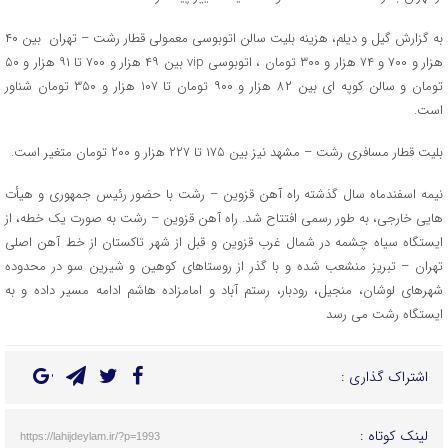
به گزارش گیل و دیلم، هزینه بلیت سالن اتوبوسی معمولی قطار رشت – تهران بین ۴۰
هزار و ۷۰۰ و ۷۴ هزار و ۳۰۰ تومان ، اتوبوسی vip بین ۴۹ هزار و ۷۰۰ تا ۹۱ هزار و ۵۰
تومان و سالن کوپه ای بین ۸۲ هزار و ۹۰۰ تومان تا ۱۰۷ هزار و ۳۵۰ تومان شناور
است.
بلیت قطار مسافری رشت – مشهد نیز بین ۱۷۵ تا ۲۲۷ هزار و ۲۰۰ تومان متغیر است.
نیمه اسفندماه سال گذشته راه آهن قزوین – رشت با حضور رئیس جمهوری و هیأت
هایی خارجی، به طور رسمی افتتاح شد. راه آهن قزوین – رشت به صورت یک خطه، از
ایستگاه سیاه چشمه در شمال غرب قزوین و قبل از شهر تاکستان از خط آهن اصلی
تهران – تبریز منشعب شده و با گذر از روستاهای کوهین و شیرین سو در محدوده
شهرهای لوشان، منجیل، رودبار، رستم آباد و امامزاده هاشم ادامه مسیر داده و به
ایستگاه رشت می رسد
اشتراک گذاری :
لینک کوتاه :
https://lahijdeylam.ir/?p=1993