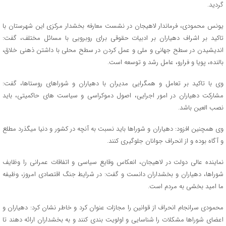
گردید.
یونس محمودی، فرماندار لاهیجان در نشست معارفه بخشدار مرکزی این شهرستان با
تاکید بر اشراف دهیاران بر ادبیات حقوقی برای روبرویی با مسائل مختلف، گفت:
اندیشیدن در سطح جهانی و ملی و عمل کردن در سطح محلی با داشتن ذهنی خلاق،
بالنده، پویا و فرارو، عامل رشد و توسعه است.
وی با تاکید بر تعامل و همگرایی مدیران با دهیاران و شوراهای روستاها، گفت:
مشارکت دهیاران در امور اجرایی، اصول دموکراسی و سیاست های حاکمیتی، باید
نصب العین باشد.
وی همچنین افزود: دهیاران و شوراها باید نسبت به آنچه در کشور و دنیا میگذرد مطلع
و آگاه بوده و از انحراف جوانان جلوگیری کنند.
نماینده عالی دولت در لاهیجان، انعکاس وقایع سیاسی و اتفاقات عمرانی را وظایف
شوراها، دهیاران و بخشداران دانست و گفت: در شرایط جنگ اقتصادی امروز، وظیفه
ما امید بخشی به مردم است.
محمودی سرانجام انحراف از قوانین را مجازات عنوان کرد و خاطر نشان کرد: دهیاران و
اعضای شوراها مشکلات را شناسایی و اولویت بندی کنند و به بخشداران ارائه دهند تا