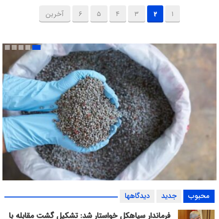
۱
۲
۳
۴
۵
۶
آخرین
محبوب
جدید
دیدگاهها
توزیع ۵۵ درصد کود شیمیایی یارانه‌ای در گیلان
فرماندار سیاهکل خواستار شد: تشکیل گشت مقابله با