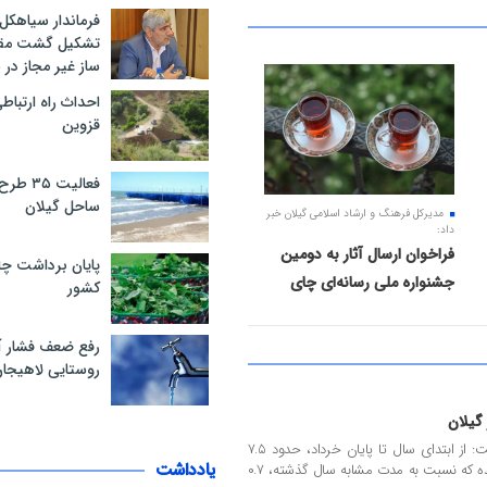
فرماندار سیاهکل
تشکیل گشت مقاب
ساز غیر مجاز در
۰۷ مرداد ۱۴۰۵
احداث راه ارتباط
قزوین
فعالیت 
ساحل گیلان
مدیرکل فرهنگ و ارشاد اسلامی گیلان خبر
داد:
فراخوان ارسال آثار به دومین
پایان برداشت چا
جشنواره ملی رسانه‌ای چای
کشور
رفع ضعف فشار 
روستایی لاهیجا
رئیس سازمان جهاد کشاورزی گیلان گفت: از ابتدای سال تا پایان خرداد، حدود ۷.۵
یادداشت
هزار تن گوشت قرمز در استان تولید شده که نسبت به مدت مشابه سال گذشته، ۰.۷