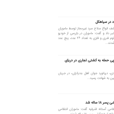
د در سیاهکل
شف انواع سلاح سرد غیرمجاز توسط ماموران
ر داد و گفت: ماموران در بازرسی از خودرو
موفق به کشف ۱۲۶ عدد پنجه بوکس، باتوم فنری و فلزی به تعداد ۲۶ عدد، پنج عدد
پی حمله به کشتی تجاری در دریای
، دریانورد جوان اهل بندرانزلی، در جریان
ین به شهادت رسید....
۱ ساله شد
امی آستانه اشرفیه گفت: ماموران انتظامی
دکشی پسر ۱۸ ساله شدند....