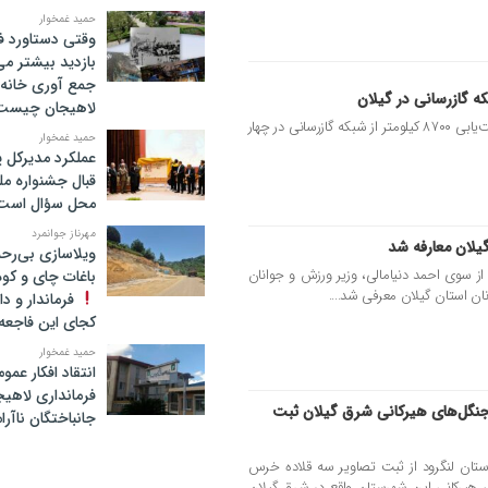
حمید غمخوار
وقتی دستاورد ف
بازدید بیشتر م
جمع آوری خانه 
لاهیجان چیست
مدیرعامل شرکت گاز استان گیلان از نشت‌یابی ۸۷۰۰ کیلومتر از شبکه گازرسانی در چهار
حمید غمخوار
عملکرد مدیرکل 
قبال جشنواره م
محل سؤال است
مهرناز جوانمرد
یلان معارفه شد
ویلاسازی بی‌رحم
از سوی احمد دنیامالی، وزیر ورزش و جوانان
باغات چای و کوه
ان استان گیلان معرفی شد....
فرماندار و د
کجای این فاجعه ا
حمید غمخوار
انتقاد افکار عم
فرمانداری لاهیج
جنگل‌های هیرکانی شرق گیلان ثبت
جانباختگان ناآرا
ن لنگرود از ثبت تصاویر سه قلاده خرس
های هیرکانی این شهرستان واقع در شرق گیلان