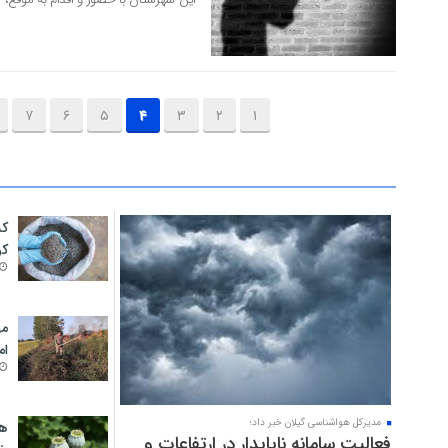
۷
۶
۵
۴
۳
۲
۱
کش
۱۴ مرداد ۱۴۰۵
کو
مه
ام
مدیرکل هواشناسی گیلان خبر داد؛
هش
فعالیت سامانه ناپایدار در ارتفاعات و