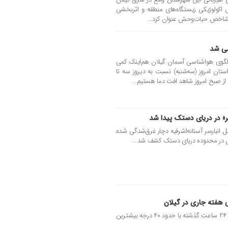
زش اکولوژیکی زیستگاه‌های منطقه و اثربخشی
 شاخص حیات‌وحش عنوان کرد....
شی شد
لگوی هواشناسی آسمان گیلان هم‌اینک کمی
تان امروز (سه‌شنبه) نسبت به دیروز سه تا
صبح امروز شاهد افت دما هستیم....
پیر» در دریای دستک پیدا شد
در ساحل انبارسر آستانه‌اشرفیه دچار غرق‌شدگی شده
در محدوده دریای دستک کشف شد....
 هفته جاری در گیلان
کارشناس هواشناسی گیلان گفت: لوشان ۲۴ ساعت گذشته با حدود ۴۰ درجه بیشترین