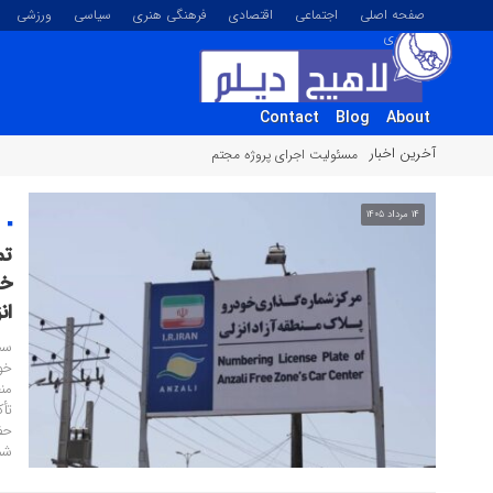
صفحه اصلی
اجتماعی
اقتصادی
فرهنگی هنری
سیاسی
ورزشی
تصویری
Contact
Blog
About
آخرین اخبار
مسئولیت اجرای پروژه مجتمع فرهنگی لاهیجان به شهرداری وا
۱۴ مرداد ۱۴۰۵
م
فع
ار
مد
نسب
داد
ارت